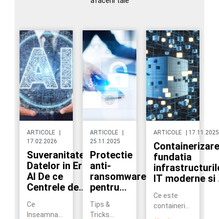
afacerii tale
ARTICOLE
|
ARTICOLE
|
ARTICOLE
|
17.11.2025
17.02.2026
25.11.2025
Containerizare
Suveranitatea
Protectie
fundatia
Datelor in Era
anti-
infrastructuril
AI De ce
ransomware
IT moderne si 
Centrele de
pentru
tranzitiei catr
Ce este
Date Locale
fisiere in
cloud
Ce
Tips &
containerizarea
devin
cloud cu
Inseamna
Tricks
si de ce