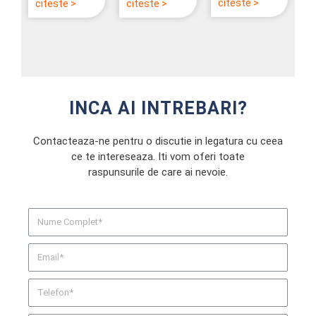
esentiale
Files2Cloud
citeste >
citeste >
citeste >
Suveranitatea
Files2Cloud
conteaza
pentru
Datelor in
In ultimii ani,
Kubernetes
afacerile din
2025 Cadrul
presiunea
si
Romania
de
pe echipele
orchestrarea
Reglementare
de IT a
containerelor
– intr-o
crescut
Containerizare
continua
semnificativ:
si cloud: un
INCA AI INTREBARI?
evolutie
volume mari
parteneriat
Problema …
…
natural
Contacteaza-ne pentru o discutie in legatura cu ceea
Containerizarea
ce te intereseaza. Iti vom oferi toate
…
raspunsurile de care ai nevoie.