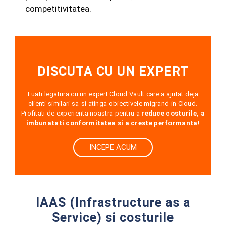
competitivitatea.
DISCUTA CU UN EXPERT
Luati legatura cu un expert Cloud Vault care a ajutat deja
clienti similari sa-si atinga obiectivele migrand in Cloud
.
Profitati de experienta noastra pentru a
reduce costurile, a
imbunatati conformitatea si a creste performanta!
INCEPE ACUM
IAAS (Infrastructure as a
Service) si costurile