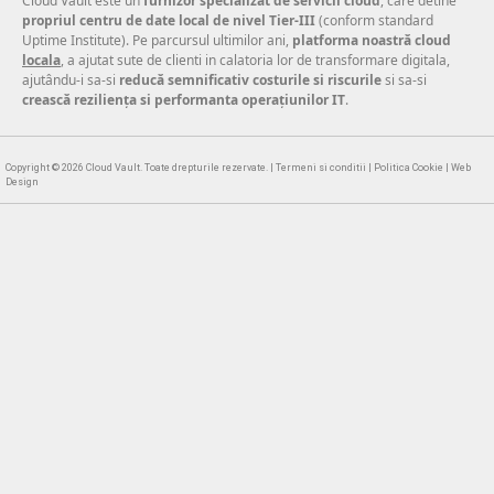
Cloud Vault este un
furnizor specializat de servicii cloud
, care detine
propriul centru de date local de nivel Tier-III
(conform standard
Uptime Institute). Pe parcursul ultimilor ani,
platforma noastră cloud
locala
, a ajutat sute de clienti in calatoria lor de transformare digitala,
ajutându-i sa-si
reducă semnificativ costurile si riscurile
si sa-si
crească reziliența si performanta operațiunilor IT
.
Copyright © 2026
Cloud Vault
. Toate drepturile rezervate. |
Termeni si conditii
|
Politica Cookie
|
Web
Design