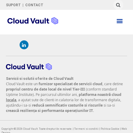
SUPORT
|
CONTACT
Servicii si solutii oferite de Cloud Vault
Cloud Vault este un
furnizor specializat de servicii cloud
, care detine
propriul centru de date local de nivel Tier-III
(conform standard
Uptime Institute). Pe parcursul ultimilor ani,
platforma noastră cloud
locala
, a ajutat sute de clienti in calatoria lor de transformare digitala,
ajutându-i sa-si
reducă semnificativ costurile si riscurile
si sa-si
crească reziliența si performanta operațiunilor IT
.
Copyright © 2026
Cloud Vault
. Toate drepturile rezervate. |
Termeni si conditii
|
Politica Cookie
|
Web
Design