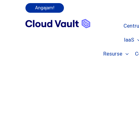
Angajam!
Centru
IaaS
Resurse
C