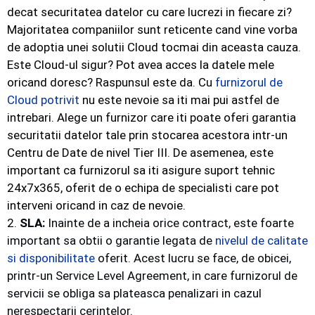
decat securitatea datelor cu care lucrezi in fiecare zi?
Majoritatea companiilor sunt reticente cand vine vorba
de adoptia unei solutii Cloud tocmai din aceasta cauza.
Este Cloud-ul sigur? Pot avea acces la datele mele
oricand doresc? Raspunsul este da. Cu
furnizorul de
Cloud potrivit
nu este nevoie sa iti mai pui astfel de
intrebari. Alege un furnizor care iti poate oferi garantia
securitatii datelor tale prin stocarea acestora intr-un
Centru de Date de nivel Tier III. De asemenea, este
important ca furnizorul sa iti asigure suport tehnic
24x7x365, oferit de o echipa de specialisti care pot
interveni oricand in caz de nevoie.
2.
SLA:
Inainte de a incheia orice contract, este foarte
important sa obtii o garantie legata de
nivelul de calitate
si disponibilitate
oferit. Acest lucru se face, de obicei,
printr-un Service Level Agreement, in care furnizorul de
servicii se obliga sa plateasca penalizari in cazul
nerespectarii cerintelor.