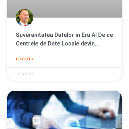
Suveranitatea Datelor in Era AI De ce
Centrele de Date Locale devin
esentiale pentru afacerile din
CITESTE »
Romania
17.02.2026