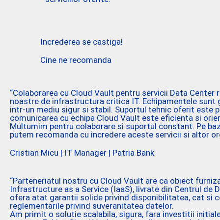
Increderea se castiga!
Cine ne recomanda
“Colaborarea cu Cloud Vault pentru servicii Data Center 
noastre de infrastructura critica IT. Echipamentele sunt g
intr-un mediu sigur si stabil. Suportul tehnic oferit este p
comunicarea cu echipa Cloud Vault este eficienta si orien
Multumim pentru colaborare si suportul constant. Pe baz
putem recomanda cu incredere aceste servicii si altor org
Cristian Micu | IT Manager | Patria Bank
“Parteneriatul nostru cu Cloud Vault are ca obiect furniza
Infrastructure as a Service (IaaS), livrate din Centrul de D
ofera atat garantii solide privind disponibilitatea, cat si
reglementarile privind suveranitatea datelor.
Am primit o solutie scalabila, sigura, fara investitii initia