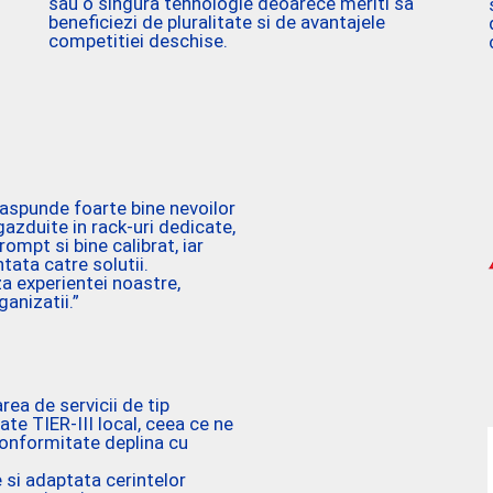
sau o singura tehnologie deoarece meriti sa
beneficiezi de pluralitate si de avantajele
competitiei deschise.
raspunde foarte bine nevoilor
azduite in rack-uri dedicate,
rompt si bine calibrat, iar
tata catre solutii.
a experientei noastre,
anizatii.”
rea de servicii de tip
ate TIER-III local, ceea ce ne
 conformitate deplina cu
le si adaptata cerintelor