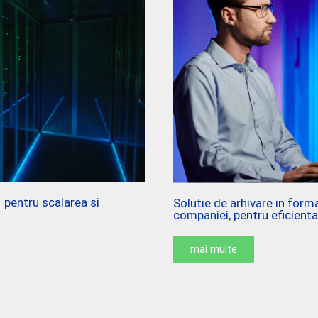
a pentru scalarea si
Solutie de arhivare in form
companiei, pentru eficienta
mai multe