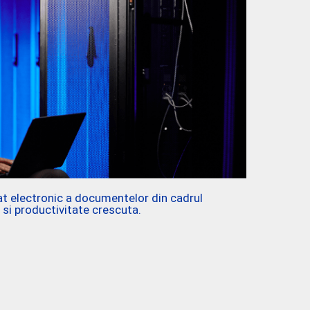
at electronic a documentelor din cadrul
 si productivitate crescuta.