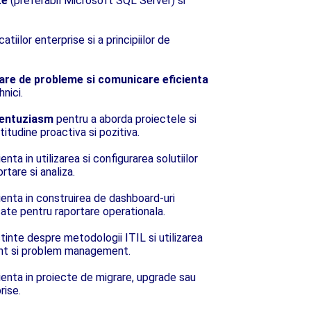
te
(preferabil Microsoft SQL Server) si
catiilor enterprise si a principiilor de
lvare de probleme si comunicare eficienta
hnici.
i entuziasm
pentru a aborda proiectele si
tudine proactiva si pozitiva.
enta in utilizarea si configurarea solutiilor
tare si analiza.
rienta in construirea de dashboard-uri
nsate pentru raportare operationala.
tinte despre metodologii ITIL si utilizarea
ent si problem management.
rienta in proiecte de migrare, upgrade sau
rise.