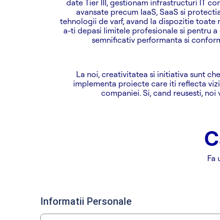
date Tier III, gestionam infrastructuri IT co
avansate precum IaaS, SaaS si protectia 
tehnologii de varf, avand la dispozitie toate
a-ti depasi limitele profesionale si pentru a
semnificativ performanta si conformi
La noi, creativitatea si initiativa sunt c
implementa proiecte care iti reflecta vizi
companiei. Si, cand reusesti, noi 
C
Fa 
Informatii Personale