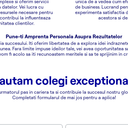
mplexe si oferim servicii
unica de a vedea cum efo
datelor. Vei lucra cu
de business. Lucrand pentr
 resursele necesare pentru
experimenta satisfactia 
 contribui la influenteaza
acestora si de 
tatea clientilor.
Pune-ti Amprenta Personala Asupra Rezultatelor
heia succesului. Iti oferim libertatea de a explora idei indrazne
unea. Fara limite impuse ideilor tale, vei avea oportunitatea sa
vom fi acolo sa iti recunoastem meritele si sa te sprijinim in 
autam colegi exceptionali
urmatorul pas in cariera ta si contribuie la succesul nostru glo
Completati formularul de mai jos pentru a aplica!