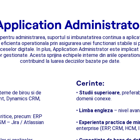
Application Administrato
entru administrarea, suportul si imbunatatirea continua a aplicatii
la eficienta operationala prin asigurarea unei functionari stabile s
eselor digitale. In plus, Application Administrator este implicat i
or gestionate. Acesta sprijina echipele interne din ariile operation
contribuind la luarea deciziilor bazate pe date.
Cerinte:
nterne de birou si de
•
Studii superioare
, prefera
int, Dynamics CRM,
domenii conexe.
•
Limba engleza
– nivel avan
 critice, precum: ERP
M – Jira / Atlassian
•
Experienta practica de mi
enterprise (ERP, CRM, HCM, 