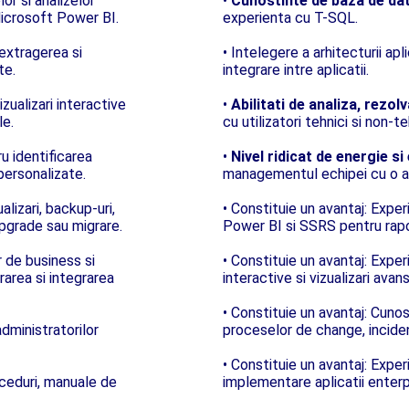
or si analizelor
•
Cunostinte de baza de da
icrosoft Power BI.
experienta cu T-SQL.
 extragerea si
• Intelegere a arhitecturii apli
te.
integrare intre aplicatii.
zualizari interactive
•
Abilitati de analiza, rezo
le.
cu utilizatori tehnici si non-te
u identificarea
•
Nivel ridicat de energie s
personalizate.
managementul echipei cu o ati
alizari, backup-uri,
• Constituie un avantaj: Experi
upgrade sau migrare.
Power BI si SSRS pentru rapor
r de business si
• Constituie un avantaj: Expe
rarea si integrarea
interactive si vizualizari ava
• Constituie un avantaj: Cunos
 administratorilor
proceselor de change, incid
• Constituie un avantaj: Expe
ceduri, manuale de
implementare aplicatii enterp