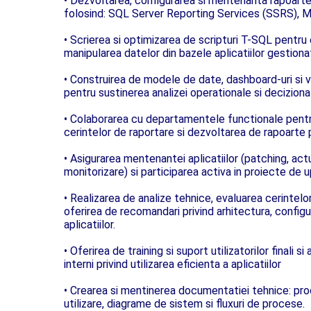
• Dezvoltarea, configurarea si mentenanta rapoartel
folosind: SQL Server Reporting Services (SSRS), M
• Scrierea si optimizarea de scripturi T-SQL pentru
manipularea datelor din bazele aplicatiilor gestiona
• Construirea de modele de date, dashboard-uri si vi
pentru sustinerea analizei operationale si deciziona
• Colaborarea cu departamentele functionale pentr
cerintelor de raportare si dezvoltarea de rapoarte 
• Asigurarea mentenantei aplicatiilor (patching, actu
monitorizare) si participarea activa in proiecte de 
• Realizarea de analize tehnice, evaluarea cerintelo
oferirea de recomandari privind arhitectura, configu
aplicatiilor.
• Oferirea de training si suport utilizatorilor finali si
interni privind utilizarea eficienta a aplicatiilor
• Crearea si mentinerea documentatiei tehnice: pro
utilizare, diagrame de sistem si fluxuri de procese.