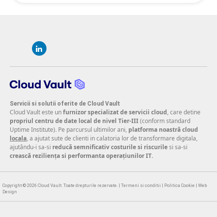
Servicii si solutii oferite de Cloud Vault
Cloud Vault este un
furnizor specializat de servicii cloud
, care detine
propriul centru de date local de nivel Tier-III
(conform standard
Uptime Institute). Pe parcursul ultimilor ani,
platforma noastră cloud
locala
, a ajutat sute de clienti in calatoria lor de transformare digitala,
ajutându-i sa-si
reducă semnificativ costurile si riscurile
si sa-si
crească reziliența si performanta operațiunilor IT
.
Copyright © 2026
Cloud Vault
. Toate drepturile rezervate. |
Termeni si conditii
|
Politica Cookie
|
Web
Design