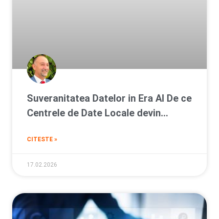
Suveranitatea Datelor in Era AI De ce
Centrele de Date Locale devin
esentiale pentru afacerile din
CITESTE »
Romania
17.02.2026