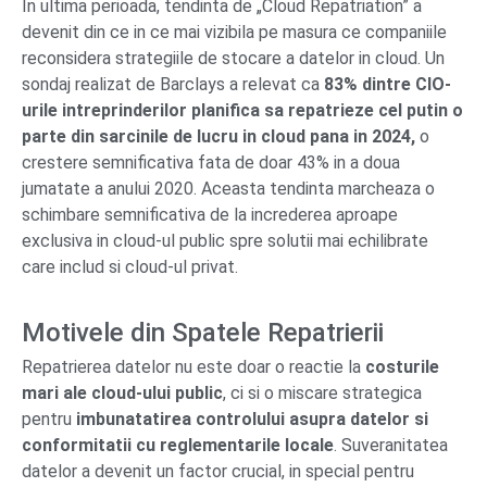
In ultima perioada, tendinta de „Cloud Repatriation” a
devenit din ce in ce mai vizibila pe masura ce companiile
reconsidera strategiile de stocare a datelor in cloud. Un
sondaj realizat de Barclays a relevat ca
83% dintre CIO-
urile intreprinderilor planifica sa repatrieze cel putin o
parte din sarcinile de lucru in cloud pana in 2024,
o
crestere semnificativa fata de doar 43% in a doua
jumatate a anului 2020. Aceasta tendinta marcheaza o
schimbare semnificativa de la increderea aproape
exclusiva in cloud-ul public spre solutii mai echilibrate
care includ si cloud-ul privat.
Motivele din Spatele Repatrierii
Repatrierea datelor nu este doar o reactie la
costurile
mari ale cloud-ului public
, ci si o miscare strategica
pentru
imbunatatirea controlului asupra datelor si
conformitatii cu reglementarile
locale
. Suveranitatea
datelor a devenit un factor crucial, in special pentru