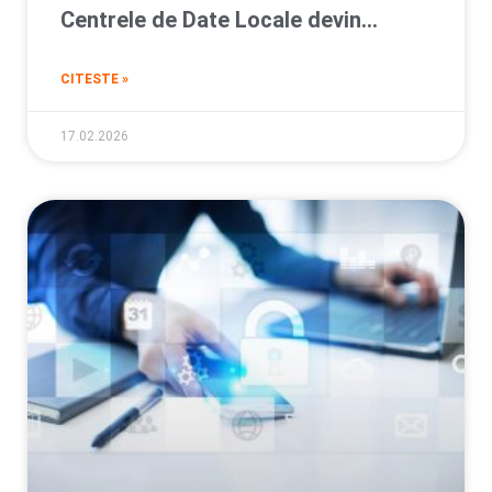
Centrele de Date Locale devin
esentiale pentru afacerile din
CITESTE »
Romania
17.02.2026