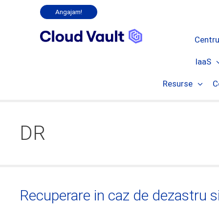
Angajam!
Centru
IaaS
Resurse
C
DR
Recuperare in caz de dezastru si 